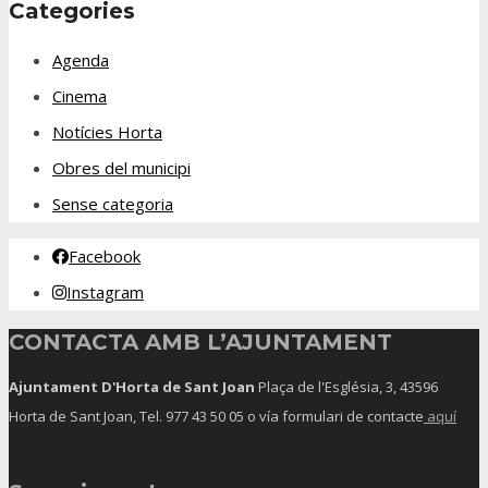
Categories
Agenda
Cinema
Notícies Horta
Obres del municipi
Sense categoria
Facebook
Instagram
CONTACTA AMB L’AJUNTAMENT
Ajuntament D'Horta de Sant Joan
Plaça de l'Església, 3, 43596
Horta de Sant Joan, Tel.
977 43 50 05
o vía formulari de contacte
aquí