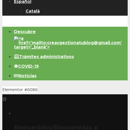
Español
Català
Descubre
Trámites administrativos
COVID-19
Notícias
Elementor #6086
Bienvenidos/Bienvenidas a