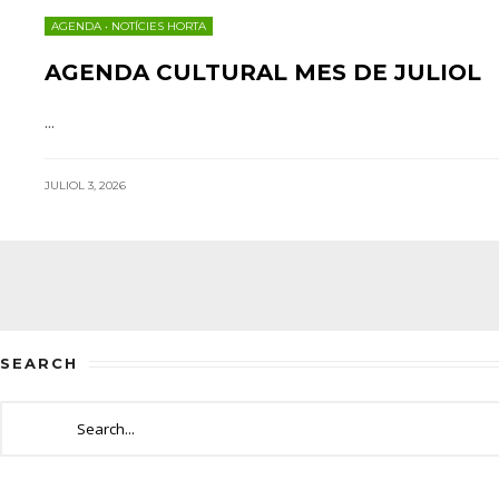
AGENDA
•
NOTÍCIES HORTA
AGENDA CULTURAL MES DE JULIOL
...
JULIOL 3, 2026
Navegació
d'entrades
SEARCH