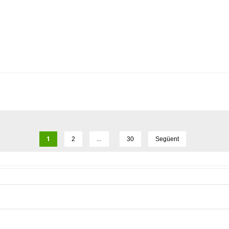
1
…
2
30
Següent