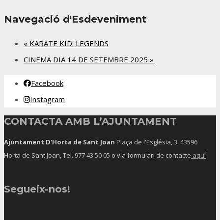
Navegació d'Esdeveniment
«
KARATE KID: LEGENDS
CINEMA DIA 14 DE SETEMBRE 2025
»
Facebook
Instagram
CONTACTA AMB L’AJUNTAMENT
Ajuntament D'Horta de Sant Joan
Plaça de l'Església, 3, 43596
Horta de Sant Joan, Tel.
977 43 50 05
o vía formulari de contacte
aquí
Segueix-nos!