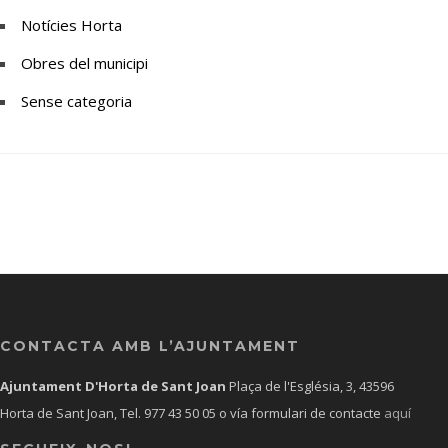
Notícies Horta
Obres del municipi
Sense categoria
CONTACTA AMB L’AJUNTAMENT
Ajuntament D'Horta de Sant Joan
Plaça de l'Església, 3, 43596
Horta de Sant Joan, Tel.
977 43 50 05
o vía formulari de contacte
aquí