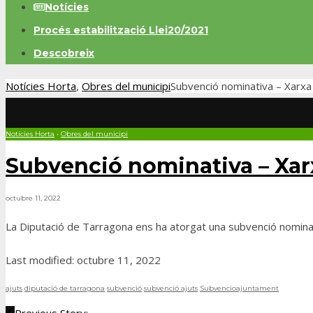
Notícies
Procés estabilització Llei20/2021
Descobreix
Notícies Horta
,
Obres del municipi
Subvenció nominativa – Xarxa
Notícies Horta
•
Obres del municipi
Subvenció nominativa – Xar
octubre 11, 2022
La Diputació de Tarragona ens ha atorgat una subvenció nomina
Last modified: octubre 11, 2022
ajuts
diputació de tarragona
subvenció
subvenció ajuts
Subvencioajuntament