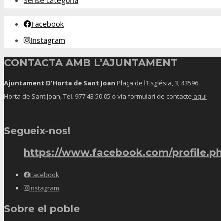
Sense categoria
Facebook
Instagram
CONTACTA AMB L’AJUNTAMENT
Ajuntament D'Horta de Sant Joan
Plaça de l'Església, 3, 43596
Horta de Sant Joan, Tel.
977 43 50 05
o vía formulari de contacte
aquí
Segueix-nos!
https://www.facebook.com/profile.p
Facebook
Instagram
Sobre el poble