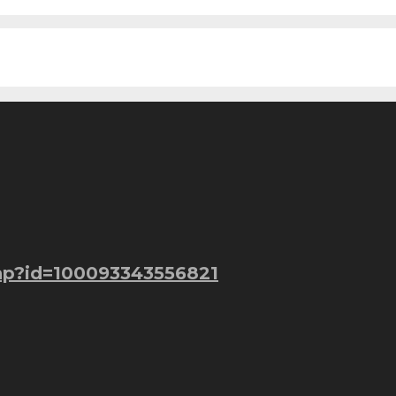
hp?id=100093343556821