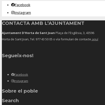
Facebook
Instagram
CONTACTA AMB L’AJUNTAMENT
Ajuntament D'Horta de Sant Joan
Plaça de l'Església, 3, 43596
Horta de Sant Joan, Tel.
977 43 50 05
o vía formulari de contacte
aquí
Segueix-nos!
Facebook
Instagram
Sobre el poble
Search