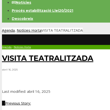
Notícies
Procés estabilització Llei20/2021
Descobreix
Agenda
,
Notícies Horta
VISITA TEATRALITZADA
Agenda
•
Notícies Horta
VISITA TEATRALITZADA
abril 16, 2025
Last modified: abril 16, 2025
Previous Story: