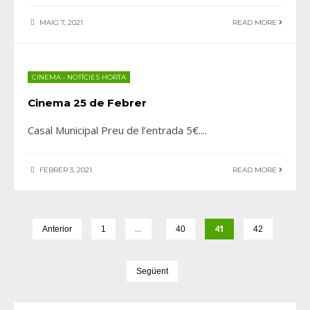
MAIG 7, 2021
READ MORE
CINEMA
•
NOTÍCIES HORTA
Cinema 25 de Febrer
Casal Municipal Preu de l’entrada 5€.
...
FEBRER 3, 2021
READ MORE
…
41
Anterior
1
40
42
Següent