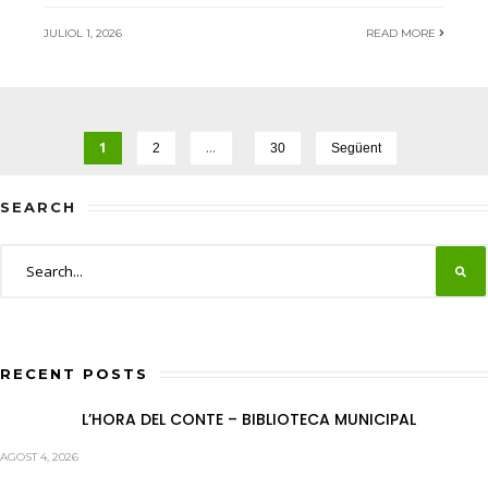
JULIOL 1, 2026
READ MORE
Navegació
d'entrades
1
…
2
30
Següent
SEARCH
RECENT POSTS
L’HORA DEL CONTE – BIBLIOTECA MUNICIPAL
AGOST 4, 2026