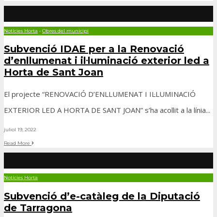
Notícies Horta
•
Obres del municipi
Subvenció IDAE per a la Renovació
d’enllumenat i il·luminació exterior led a
Horta de Sant Joan
El projecte “RENOVACIÓ D’ENLLUMENAT I IL·LUMINACIÓ
EXTERIOR LED A HORTA DE SANT JOAN” s’ha acollit a la línia
...
juliol 19, 2022
Read More
Notícies Horta
Subvenció d’e-catàleg de la Diputació
de Tarragona