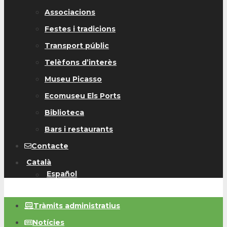
Associacions
Festes i tradicions
Transport públic
Telèfons d’interès
Museu Picasso
Ecomuseu Els Ports
Biblioteca
Bars i restaurants
Contacte
Català
Español
Tràmits administratius
Notícies