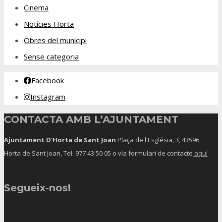
Cinema
Notícies Horta
Obres del municipi
Sense categoria
Facebook
Instagram
CONTACTA AMB L’AJUNTAMENT
Ajuntament D'Horta de Sant Joan
Plaça de l'Església, 3, 43596
Horta de Sant Joan, Tel.
977 43 50 05
o vía formulari de contacte
aquí
Segueix-nos!