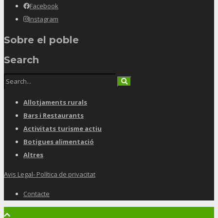
Facebook
Instagram
Sobre el poble
Search
Allotjaments rurals
Bars i Restaurants
Activitats turisme actiu
Botigues alimentació
Altres
Avis Legal- Política de privacitat
Contacte