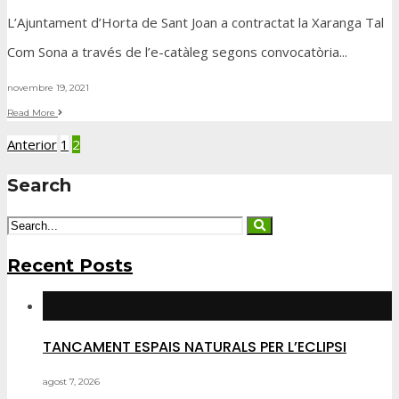
L’Ajuntament d’Horta de Sant Joan a contractat la Xaranga Tal
Com Sona a través de l’e-catàleg segons convocatòria
...
novembre 19, 2021
Read More
Navegació
Anterior
1
2
d'entrades
Search
Recent Posts
TANCAMENT ESPAIS NATURALS PER L’ECLIPSI
agost 7, 2026