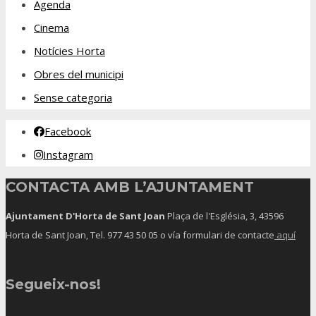
Agenda
Cinema
Notícies Horta
Obres del municipi
Sense categoria
Facebook
Instagram
CONTACTA AMB L’AJUNTAMENT
Ajuntament D'Horta de Sant Joan
Plaça de l'Església, 3, 43596
Horta de Sant Joan, Tel.
977 43 50 05
o vía formulari de contacte
aquí
Segueix-nos!