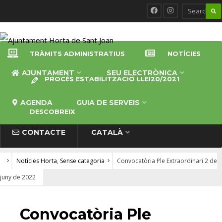
TRÀMITS ADMINISTRATIUS
NOTÍCIES
AJUNTAMENT
SEU ELECTRÒNICA
PROCÉS ESTABILITZACIÓ LLEI20/2021
AGENDA
GUIA DE SERVEIS
DESCOBREIX
CONTACTE
CATALÀ
Notícies Horta
,
Sense categoria
Convocatòria Ple Extraordinari 2 de
juny de 2022
NOTÍCIES HORTA
•
SENSE CATEGORIA
Convocatòria Ple