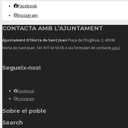
Facebook
Instagram
CONTACTA AMB L’AJUNTAMENT
Ajuntament D'Horta de Sant Joan
Plaça de l'Església, 3, 43596
Horta de Sant Joan, Tel.
977 43 50 05
o vía formulari de contacte
aquí
Segueix-nos!
Facebook
Instagram
Sobre el poble
Search