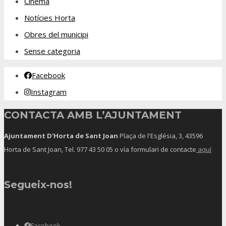
Cinema
Notícies Horta
Obres del municipi
Sense categoria
Facebook
Instagram
CONTACTA AMB L’AJUNTAMENT
Ajuntament D'Horta de Sant Joan
Plaça de l'Església, 3, 43596
Horta de Sant Joan, Tel.
977 43 50 05
o vía formulari de contacte
aquí
Segueix-nos!
Facebook