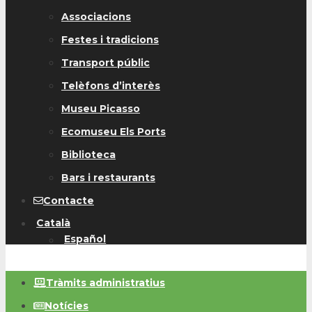
Associacions
Festes i tradicions
Transport públic
Telèfons d’interès
Museu Picasso
Ecomuseu Els Ports
Biblioteca
Bars i restaurants
Contacte
Català
Español
Tràmits administratius
Notícies