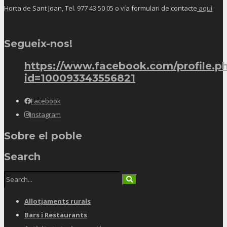
Horta de Sant Joan, Tel.
977 43 50 05
o vía formulari de contacte
aquí
Segueix-nos!
https://www.facebook.com/profile.p
id=100093343556821
Facebook
Instagram
Sobre el poble
Search
Allotjaments rurals
Bars i Restaurants