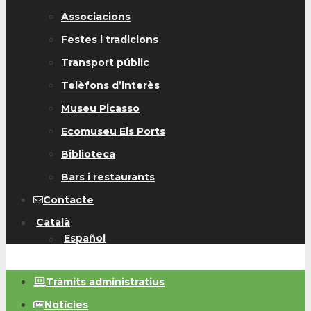
Associacions
Festes i tradicions
Transport públic
Telèfons d’interès
Museu Picasso
Ecomuseu Els Ports
Biblioteca
Bars i restaurants
Contacte
Català
Español
Tràmits administratius
Notícies