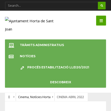
TRÀMITS ADMINISTRATIUS
NOTÍCIES
PROCÉS ESTABILITZACIÓ LLEI20/2021
DESCOBREIX
Cinema
,
Notícies Horta
CINEMA ABRIL 2022
CINEMA
•
NOTÍCIES HORTA