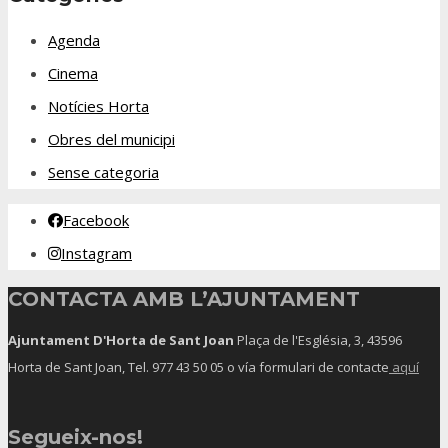
Agenda
Cinema
Notícies Horta
Obres del municipi
Sense categoria
Facebook
Instagram
CONTACTA AMB L’AJUNTAMENT
Ajuntament D'Horta de Sant Joan
Plaça de l'Església, 3, 43596
Horta de Sant Joan, Tel.
977 43 50 05
o vía formulari de contacte
aquí
Segueix-nos!