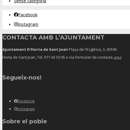
Sense categoria
Facebook
Instagram
CONTACTA AMB L’AJUNTAMENT
Ajuntament D'Horta de Sant Joan
Plaça de l'Església, 3, 43596
Horta de Sant Joan, Tel.
977 43 50 05
o vía formulari de contacte
aquí
Segueix-nos!
Facebook
Instagram
Sobre el poble