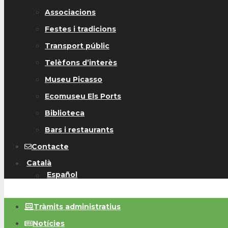
Associacions
Festes i tradicions
Transport públic
Telèfons d’interès
Museu Picasso
Ecomuseu Els Ports
Biblioteca
Bars i restaurants
Contacte
Català
Español
Tràmits administratius
Notícies