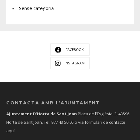
Sense categoria
FACEBOOK
INSTAGRAM
CONTACTA AMB L’AJUNTAMENT
Ajuntament D'Horta de Sant Joan
Plaça de l'Església, 3, 43596
Horta de Sant Joan, Tel.
977 43 50 05
o vía formulari de contacte
aquí