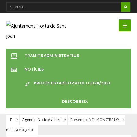
TRÀMITS ADMINISTRATIUS
NOTÍCIES
PROCÉS ESTABILITZACIÓ LLEI20/2021
DESCOBREIX
Agenda
,
Notícies Horta
Presentació EL MONSTRE LO i la
maleta viatgera