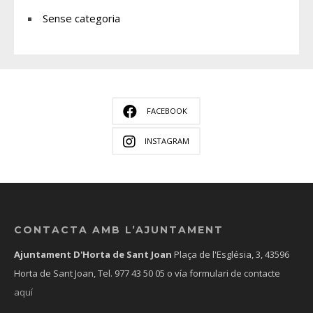
Sense categoria
FACEBOOK
INSTAGRAM
CONTACTA AMB L’AJUNTAMENT
Ajuntament D'Horta de Sant Joan
Plaça de l'Església, 3, 43596
Horta de Sant Joan, Tel.
977 43 50 05
o vía formulari de contacte
aquí