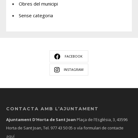
Obres del municipi
Sense categoria
FACEBOOK
INSTAGRAM
CONTACTA AMB L’AJUNTAMENT
Ajuntament D'Horta de Sant Joan
Plaça de l'Església, 3, 43596
Horta de Sant Joan, Tel.
977 43 50 05
o vía formulari de contacte
aquí