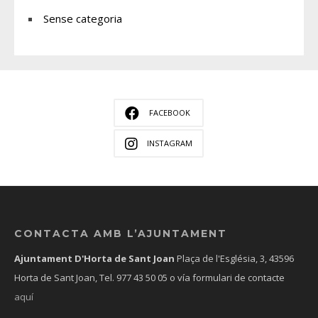
Sense categoria
FACEBOOK
INSTAGRAM
CONTACTA AMB L’AJUNTAMENT
Ajuntament D'Horta de Sant Joan
Plaça de l'Església, 3, 43596
Horta de Sant Joan, Tel.
977 43 50 05
o vía formulari de contacte
aquí