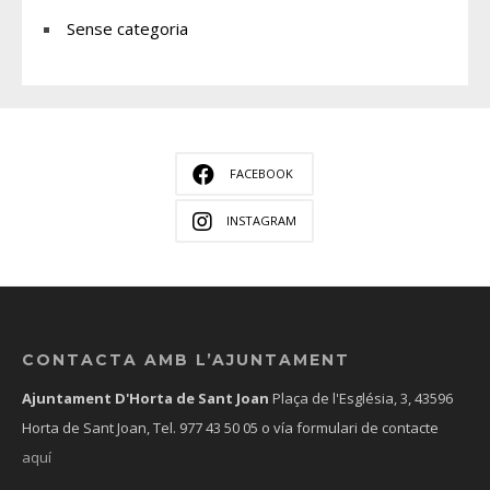
Sense categoria
FACEBOOK
INSTAGRAM
CONTACTA AMB L’AJUNTAMENT
Ajuntament D'Horta de Sant Joan
Plaça de l'Església, 3, 43596
Horta de Sant Joan, Tel.
977 43 50 05
o vía formulari de contacte
aquí