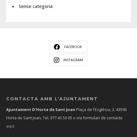
Sense categoria
FACEBOOK
INSTAGRAM
CONTACTA AMB L’AJUNTAMENT
Ajuntament D'Horta de Sant Joan
Plaça de l'Església, 3, 43596
Horta de Sant Joan, Tel.
977 43 50 05
o vía formulari de contacte
aquí