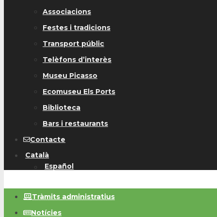
Associacions
Festes i tradicions
Transport públic
Telèfons d’interès
Museu Picasso
Ecomuseu Els Ports
Biblioteca
Bars i restaurants
Contacte
Català
Español
Tràmits administratius
Notícies