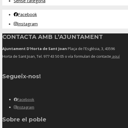
Sense categoria
Facebook
Instagram
CONTACTA AMB L’AJUNTAMENT
Ajuntament D'Horta de Sant Joan
Plaça de l'Església, 3, 43596
Horta de Sant Joan, Tel.
977 43 50 05
o vía formulari de contacte
aquí
Segueix-nos!
Facebook
Instagram
Sobre el poble