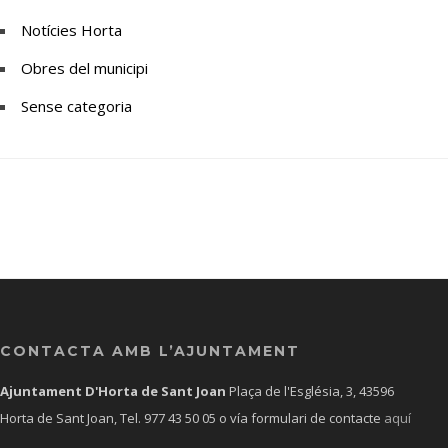
Notícies Horta
Obres del municipi
Sense categoria
CONTACTA AMB L’AJUNTAMENT
Ajuntament D'Horta de Sant Joan
Plaça de l'Església, 3, 43596
Horta de Sant Joan, Tel.
977 43 50 05
o vía formulari de contacte
aquí