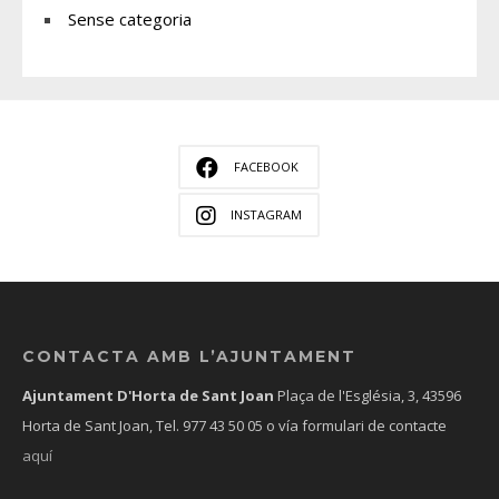
Sense categoria
FACEBOOK
INSTAGRAM
CONTACTA AMB L’AJUNTAMENT
Ajuntament D'Horta de Sant Joan
Plaça de l'Església, 3, 43596
Horta de Sant Joan, Tel.
977 43 50 05
o vía formulari de contacte
aquí