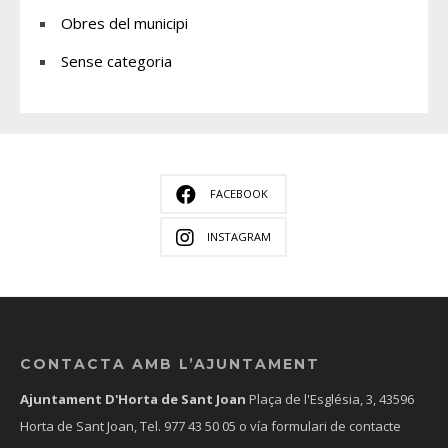
Obres del municipi
Sense categoria
FACEBOOK
INSTAGRAM
CONTACTA AMB L’AJUNTAMENT
Ajuntament D'Horta de Sant Joan
Plaça de l'Església, 3, 43596
Horta de Sant Joan, Tel.
977 43 50 05
o vía formulari de contacte