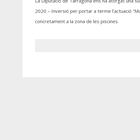
La Diputació de Tarragona ens ha atorgat una s
2020 – Inversió per portar a terme l’actuació “Mo
concretament a la zona de les piscines.