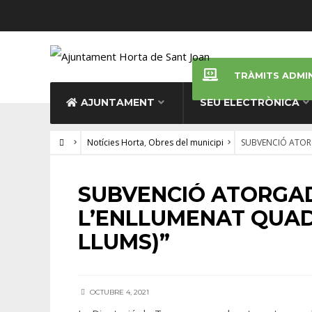
TRÀMITS ADMI
AJUNTAMENT
SEU ELECTRÒNICA
Notícies Horta
,
Obres del municipi
SUBVENCIÓ ATORG
NOTÍCIES HORTA
•
OBRES DEL MUNICIPI
SUBVENCIÓ ATORGAD
L’ENLLUMENAT QUADR
LLUMS)”
OCTUBRE 4, 2021