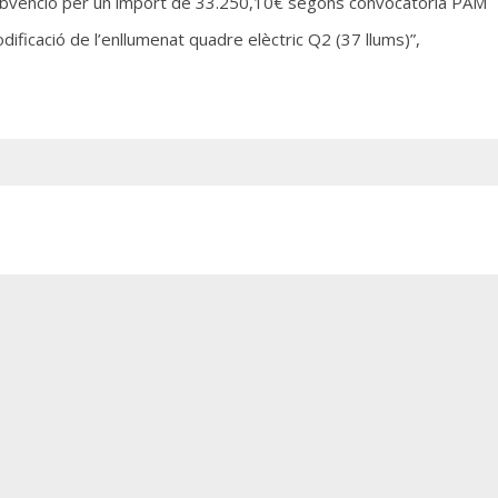
ubvenció per un import de 33.250,10€ segons convocatòria PAM
dificació de l’enllumenat quadre elèctric Q2 (37 llums)”,