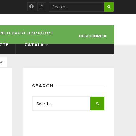
ILITZACIÓ LLEI20/2021
DESCOBREIX
CTE
CATALÀ
)”
SEARCH