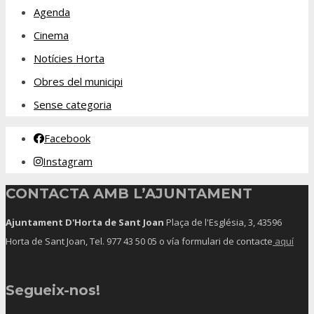
Agenda
Cinema
Notícies Horta
Obres del municipi
Sense categoria
Facebook
Instagram
CONTACTA AMB L’AJUNTAMENT
Ajuntament D'Horta de Sant Joan
Plaça de l'Església, 3, 43596
Horta de Sant Joan, Tel.
977 43 50 05
o vía formulari de contacte
aquí
Segueix-nos!