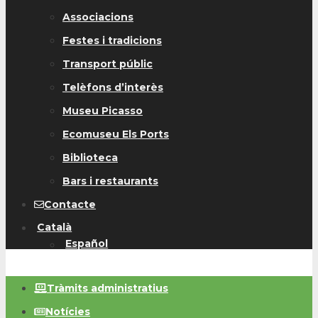
Associacions
Festes i tradicions
Transport públic
Telèfons d’interès
Museu Picasso
Ecomuseu Els Ports
Biblioteca
Bars i restaurants
Contacte
Català
Español
Tràmits administratius
Notícies