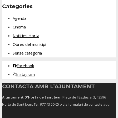
Categories
Agenda
Cinema
Notícies Horta
Obres del municipi
Sense categoria
Facebook
Instagram
CONTACTA AMB L’AJUNTAMENT
Ajuntament D'Horta de Sant Joan
Plaça de l'Església, 3, 43596
Horta de Sant Joan, Tel.
977 43 50 05
o vía formulari de contacte
aquí