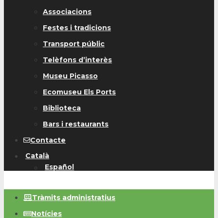
Associacions
Festes i tradicions
Transport públic
Telèfons d’interès
Museu Picasso
Ecomuseu Els Ports
Biblioteca
Bars i restaurants
Contacte
Català
Español
Tràmits administratius
Notícies