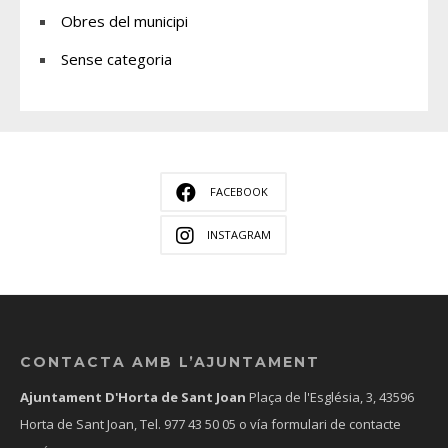
Obres del municipi
Sense categoria
FACEBOOK
INSTAGRAM
CONTACTA AMB L’AJUNTAMENT
Ajuntament D'Horta de Sant Joan
Plaça de l'Església, 3, 43596
Horta de Sant Joan, Tel.
977 43 50 05
o vía formulari de contacte